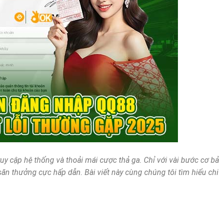
uy cập hệ thống và thoải mái cược thả ga. Chỉ với vài bước cơ bả
n thưởng cực hấp dẫn. Bài viết này cùng chúng tôi tìm hiểu chi 