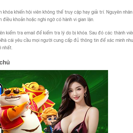
 khóa khiến hội viên không thể truy cập hay giải trí. Nguyên nhân
ạm điều khoản hoặc nghi ngờ có hành vi gian lận.
 kiểm tra email để kiểm tra lý do bị khóa. Sau đó các thành viên
hà cái yêu cầu mọi người cung cấp đủ thông tin để xác minh như
i nhất.
 chủ