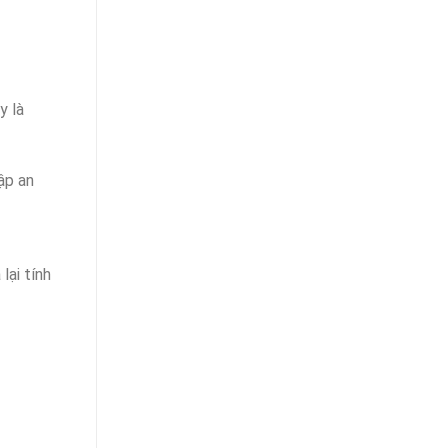
y là
ập an
lại tính