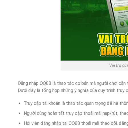
Vai trò củ
Đăng nhập QQ88 là thao tác cơ bản mà người chơi cần th
Dưới đây là tổng hợp những ý nghĩa của quy trình truy 
Truy cập tài khoản là thao tác quan trọng để hệ thốn
Người dùng hoàn tất truy cập thoải mái nạp/rút, theo
Hội viên đăng nhập tại QQ88 thoải mái theo dõi, đăn